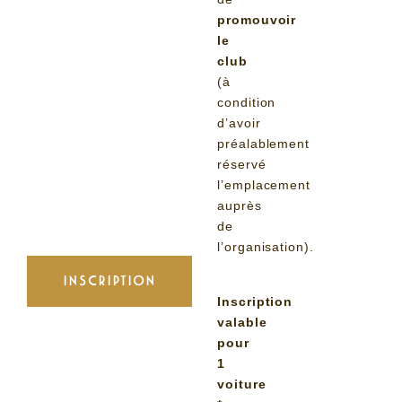
promouvoir
le
club
(à
condition
d’avoir
préalablement
réservé
l’emplacement
auprès
de
l’organisation).
INSCRIPTION
Inscription
valable
pour
1
voiture