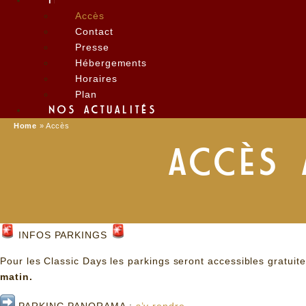
INFOS
Accès
Contact
Presse
Hébergements
Horaires
Plan
NOS ACTUALITÉS
Home
»
Accès
ACCÈS 
INFOS PARKINGS
Pour les Classic Days les parkings seront accessibles gratui
matin.
PARKING PANORAMA :
s’y rendre