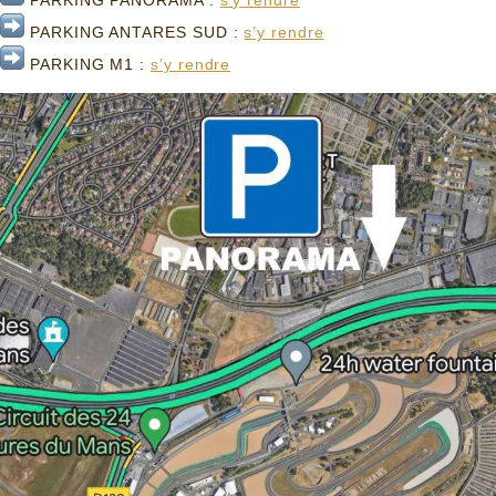
PARKING ANTARES SUD :
s’y rendre
PARKING M1 :
s’y rendre