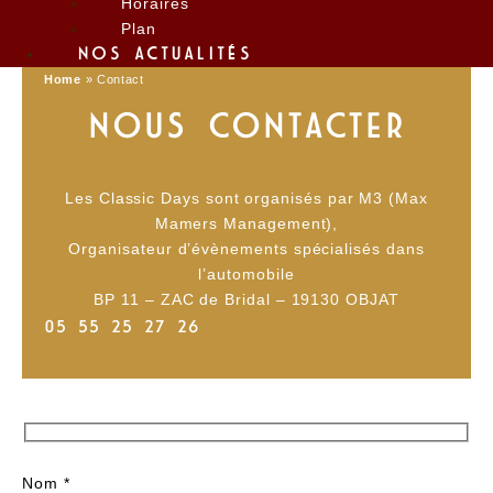
Horaires
Plan
NOS ACTUALITÉS
Home
»
Contact
NOUS CONTACTER
Les Classic Days sont organisés par M3 (Max
Mamers Management),
Organisateur d’évènements spécialisés dans
l’automobile
BP 11 – ZAC de Bridal – 19130 OBJAT
05 55 25 27 26
Nom *