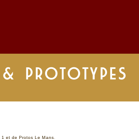
 & PROTOTYPES
 1 et de Protos Le Mans.