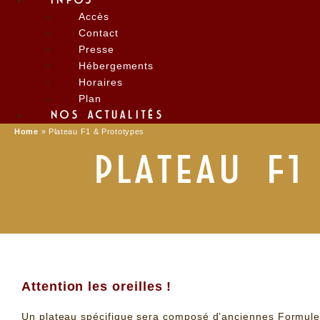
INFOS
Accès
Contact
Presse
Hébergements
Horaires
Plan
NOS ACTUALITÉS
Home
»
Plateau F1 & Prototypes
PLATEAU F1
Attention les oreilles !
Un plateau spécifique sera composé d’anciennes Formule