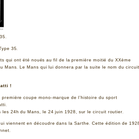
35.
 Type 35.
oits qui ont été noués au fil de la première moitié du XXème
du Mans. Le Mans qui lui donnera par la suite le nom du circui
tti !
a première coupe mono-marque de l’histoire du sport
tti.
es 24h du Mans, le 24 juin 1928, sur le circuit routier.
ui viennent en découdre dans la Sarthe. Cette édition de 192
nnet.